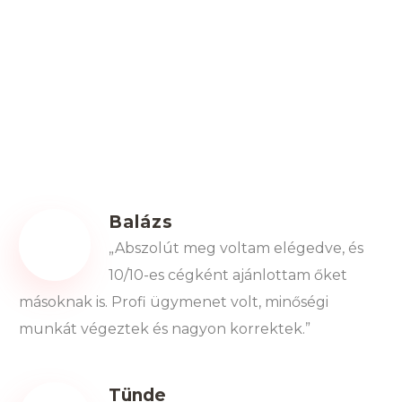
Néhány vélemény azoktól, akik már
velünk építkeztek:
Balázs
„Abszolút meg voltam elégedve, és
10/10-es cégként ajánlottam őket
másoknak is. Profi ügymenet volt, minőségi
munkát végeztek és nagyon korrektek.”
Tünde