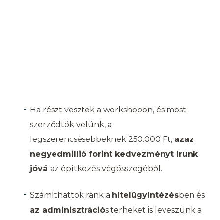
Miért nálunk van a legjobb
kezekben családi házad
építése?
Ha részt vesztek a workshopon, és most
szerződtök velünk, a
legszerencsésebbeknek 250.000 Ft,
azaz
negyedmillió forint kedvezményt írunk
jóvá
az építkezés végösszegéből.
Számíthattok ránk a
hitelügyintézés
ben és
az adminisztráció
s terheket is leveszünk a