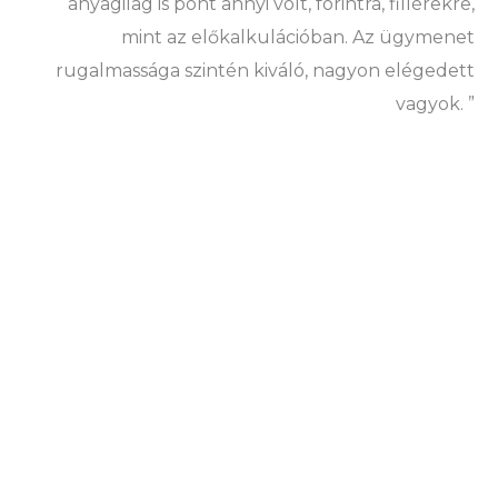
anyagilag is pont annyi volt, forintra, fillérekre,
mint az előkalkulációban. Az ügymenet
rugalmassága szintén kiváló, nagyon elégedett
vagyok. ”
Éljetek
páratlan
ajánlatunkkal, és
jelentkezzetek be most