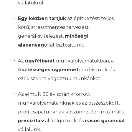
vállatokról.
Egy kézben tartjuk
az építkezést: teljes
körű, stresszmentes tervezést,
generálkivitelezést,
minőségi
alapanyag
okat biztosítunk.
Az
ügyfélbarát
munkafolyamatokban, a
tisztességes ügymenet
ben hiszünk, és
ezek szerint végezzük munkánkat.
Az elmúlt 30 év során kiforrott
munkafolyamatainknak és az összeszokott,
profi csapatunknak köszönhetően maximális
precizitás
sal dolgozunk, és
írásos garanciát
vállalunk.